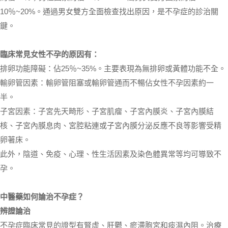
10％~20%。通過男女雙方全面檢查找出原因，是不孕症的診治關
鍵。
臨床常見女性不孕的原因有：
排卵功能障礙：佔25％~35%。主要表現為無排卵或黃體功能不全。
輸卵管因素：輸卵管阻塞或輸卵管通而不暢佔女性不孕因素約一
半。
子宮因素：子宮先天畸形、子宮肌瘤、子宮內膜炎、子宮內膜結
核、子宮內膜息肉、宮腔粘連或子宮內膜分泌反應不良等影響受精
卵著床。
此外，陰道、免疫、心理、性生活因素及染色體異常等均可導致不
孕。
中醫藥如何論治不孕症？
辨證論治
不孕症臨床常見的證型有腎虛、肝鬱、瘀滯胞宮和痰濕內阻。治療