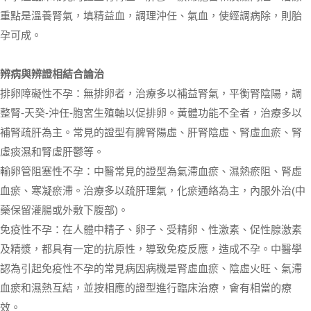
重點是溫養腎氣，填精益血，調理沖任、氣血，使經調病除，則胎
孕可成。
辨病與辨證相結合論治
排卵障礙性不孕：無排卵者，治療多以補益腎氣，平衡腎陰陽，調
整腎-天癸-沖任-胞宮生殖軸以促排卵。黃體功能不全者，治療多以
補腎疏肝為主。常見的證型有脾腎陽虛、肝腎陰虛、腎虛血瘀、腎
虛痰濕和腎虛肝鬱等。
輸卵管阻塞性不孕：中醫常見的證型為氣滯血瘀、濕熱瘀阻、腎虛
血瘀、寒凝瘀滯。治療多以疏肝理氣，化瘀通絡為主，內服外治(中
藥保留灌腸或外敷下腹部)。
免疫性不孕：在人體中精子、卵子、受精卵、性激素、促性腺激素
及精漿，都具有一定的抗原性，導致免疫反應，造成不孕。中醫學
認為引起免疫性不孕的常見病因病機是腎虛血瘀、陰虛火旺、氣滯
血瘀和濕熱互結，並按相應的證型進行臨床治療，會有相當的療
效。