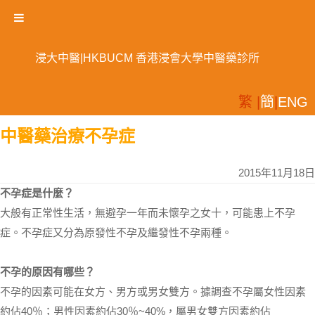
浸大中醫|HKBUCM 香港浸會大學中醫藥診所
繁 |
簡
|
ENG
中醫藥治療不孕症
2015年11月18日
不孕症是什麼？
大般有正常性生活，無避孕一年而未懷孕之女十，可能患上不孕
症。不孕症又分為原發性不孕及繼發性不孕兩種。
不孕的原因有哪些？
不孕的因素可能在女方、男方或男女雙方。據調查不孕屬女性因素
約佔40％；男性因素約佔30％~40%，屬男女雙方因素約佔