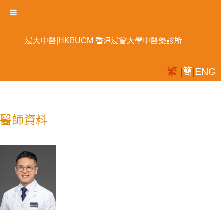
浸大中醫|HKBUCM 香港浸會大學中醫藥診所
繁 |
簡
|
ENG
醫師資料