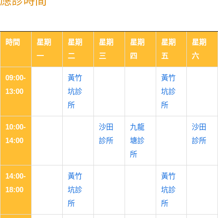
應診時間
時間
星期
星期
星期
星期
星期
星期
一
二
三
四
五
六
09:00-
黃竹
黃竹
13:00
坑診
坑診
所
所
10:00-
沙田
九龍
沙田
14:00
診所
塘診
診所
所
14:00-
黃竹
黃竹
18:00
坑診
坑診
所
所