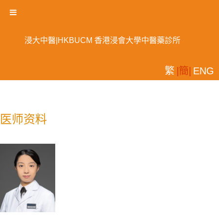
浸大中醫|HKBUCM 香港浸會大學中醫藥診所
繁
|簡|
ENG
医师资料