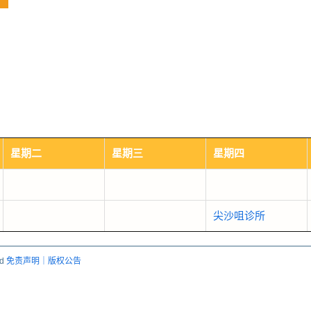
星期二
星期三
星期四
尖沙咀诊所
ed
免责声明｜版权公告