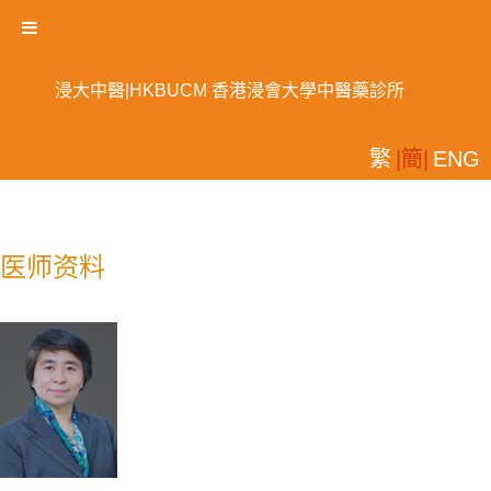
浸大中醫|HKBUCM 香港浸會大學中醫藥診所
繁
|簡|
ENG
医师资料