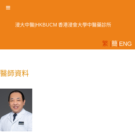
浸大中醫|HKBUCM 香港浸會大學中醫藥診所
繁 |
簡
|
ENG
醫師資料