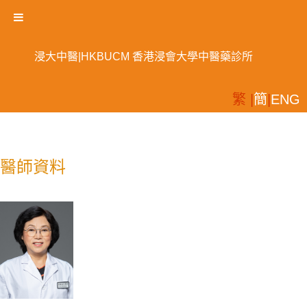
浸大中醫|HKBUCM 香港浸會大學中醫藥診所
繁 |
簡
|
ENG
醫師資料