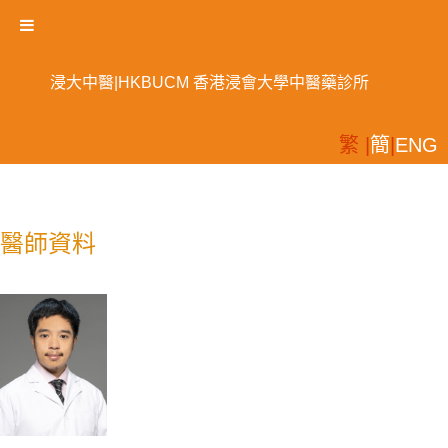
浸大中醫|HKBUCM 香港浸會大學中醫藥診所
繁 |
簡
|
ENG
醫師資料