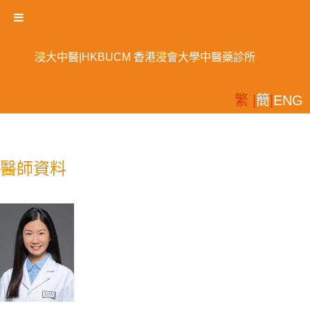
浸大中醫|HKBUCM 香港浸會大學中醫藥診所
繁 |
簡
|
ENG
醫師資料