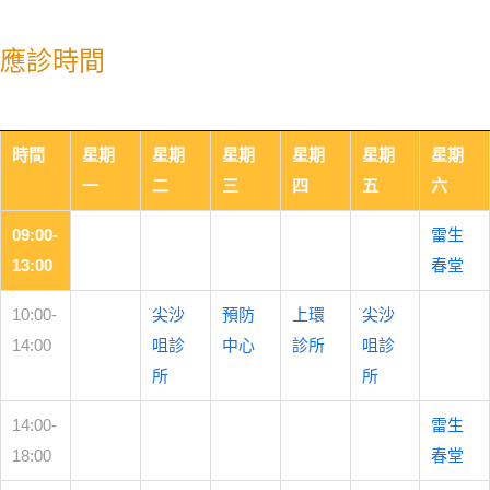
應診時間
時間
星期
星期
星期
星期
星期
星期
一
二
三
四
五
六
09:00-
雷生
13:00
春堂
10:00-
尖沙
預防
上環
尖沙
14:00
咀診
中心
診所
咀診
所
所
14:00-
雷生
18:00
春堂