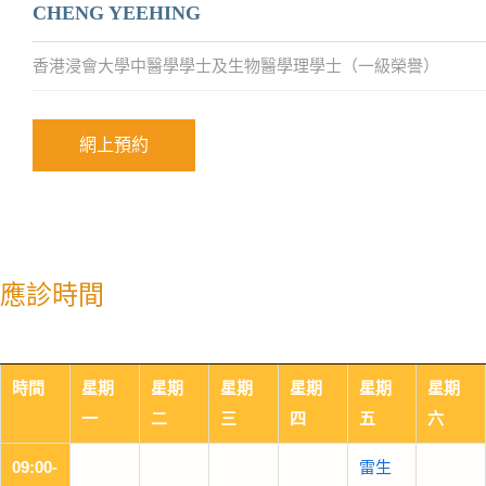
CHENG YEEHING
香港浸會大學中醫學學士及生物醫學理學士（一級榮譽）
網上預約
應診時間
時間
星期
星期
星期
星期
星期
星期
一
二
三
四
五
六
09:00-
雷生