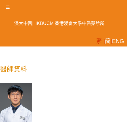
浸大中醫|HKBUCM 香港浸會大學中醫藥診所
繁 |
簡
|
ENG
醫師資料