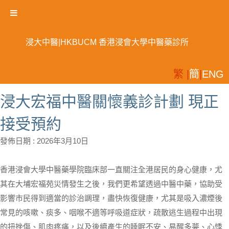
浸大中醫|HKBUCM 香港浸會大學中醫藥診所
繁 |
簡
|
ENG
浸大宏福中醫關懷義診計劃 現正
接受預約
發佈日期 :
2026年3月10日
香港浸會大學中醫藥學院臨床部一直關注全港居民的身心健康，尤
其在大埔宏福苑災情發生之後，我們更希望透過中醫中藥，協助受
影響市民得到適當的診治調理，盡快恢復健康，尤其是吸入濃煙後
常見的咳嗽、痰多、咽喉不適等呼吸道症狀，疏散逃生過程中出現
的扭挫傷、肌肉疼痛，以及後續產生的睡眠不安、易醒多夢、心悸