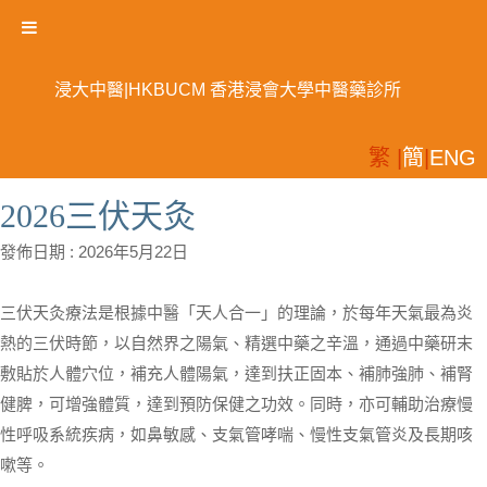
浸大中醫|HKBUCM 香港浸會大學中醫藥診所
繁 |
簡
|
ENG
2026三伏天灸
發佈日期 :
2026年5月22日
三伏天灸療法是根據中醫「天人合一」的理論，於每年天氣最為炎
熱的三伏時節，以自然界之陽氣、精選中藥之辛溫，通過中藥研末
敷貼於人體穴位，補充人體陽氣，達到扶正固本、補肺強肺、補腎
健脾，可增強體質，達到預防保健之功效。同時，亦可輔助治療慢
性呼吸系統疾病，如鼻敏感、支氣管哮喘、慢性支氣管炎及長期咳
嗽等。