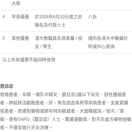
大學
4
早鳥優惠
於2026年6月10日或之前
八折
報名及付款人士
5
其他優惠
浸大教職員及其家屬 / 校
請向各浸大中醫藥診
友 / 學生
所或中心查詢
以上所有優惠不能同時使用
禁忌症
發燒患者、孕婦、哺乳中婦女、嬰兒及2歲以下幼兒、惡性腫瘤患
者、肺結核活動期患者、肝、腎及造血系統等疾病患者、支氣管擴
張患者、皮膚對藥物或膠布特別敏感者、大面積感染／發炎／潰
瘍、患有G6PD（蠶豆症）人士、職業運動員、對天灸處方藥物過敏
者，不適宜進行天灸治療。