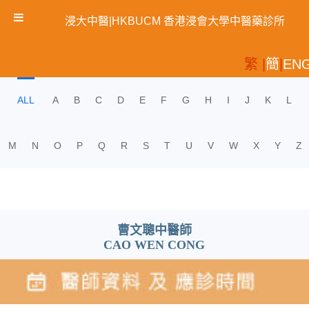
浸大中醫|HKBUCM 香港浸會大學中醫藥診所
繁 |
簡
|
EN
ALL
A
B
C
D
E
F
G
H
I
J
K
L
M
N
O
P
Q
R
S
T
U
V
W
X
Y
Z
曹文聰中醫師
CAO WEN CONG