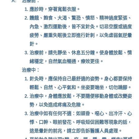
A:
治療前：
應診時，穿著寬鬆衣服。
饑餓、飽食、大渴、驚恐、憤怒、精神過度緊張、
內急、激烈運動後，皆不宜針灸。切忌空腹或過度
疲勞、嚴重失眠後立即進行針刺，以免虛弱氣逆暈
針。
治療前，請先靜坐、休息五分鐘。使身體放鬆、情
緒穩定，自然氣血暢通，療效更佳。
治療中：
針灸時，應保持自己最舒適的姿勢。身心都要保持
輕鬆、自然、心平氣和。坐姿要端坐，切勿蹺腳。
治療中，身體應放鬆，不要隨便移動身體或改變姿
勢，以免造成疼痛及危險。
治療中如有任何不適：如頭昏、噁心、出冷汗、心
悸、口幹、眼前發花、呼吸短促困難等現象的話，
這是暈針的前兆，請立即告訴醫護人員處理。