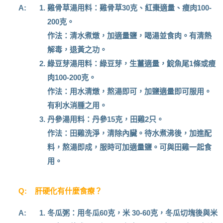
A:
雞骨草湯用料：雞骨草30克、紅棗適量、瘦肉100-
200克。
作法：清水煮燉，加適量鹽，喝湯並食肉。有清熱
解毒，退黃之功。
綠豆芽湯用料：綠豆芽，生薑適量，鯇魚尾1條或瘦
肉100-200克。
作法：用水清燉，熬湯即可，加鹽適量即可服用。
有利水消腫之用。
丹參湯用料：丹參15克，田雞2只。
作法：田雞洗淨，清除內臟。待水煮沸後，加進配
料，熬湯即成，服時可加適量鹽。可與田雞一起食
用。
Q:
肝硬化有什麼食療？
A:
冬瓜粥：
用冬瓜60克，米 30-60克，冬瓜切塊後與米