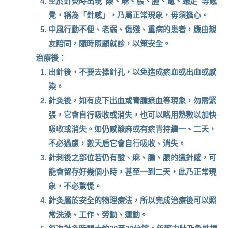
至於針灸時出現“酸、麻、脹、腫、電、蟻走”等感
覺，稱為「針感」，乃屬正常現象，毋須擔心。
中風行動不便、老弱、傷殘、重病的患者，應由親
友陪同，隨時照顧就診，以策安全。
治療後：
出針後，不要去揉針孔，以免造成瘀血或出血或感
染。
針灸後，如有皮下出血或青腫瘀血等現象，勿需緊
張，它會自行吸收或消失，也可以略用熱敷以加快
吸收或消失。如仍感酸麻或有瘀青持續一、二天，
不必過慮，數天后它會自行吸收、消失。
針刺後之部位若仍有酸、麻、腫、脹的遺針感，可
能會留存好幾個小時，甚至一到二天，此乃正常現
象，不必驚慌。
針灸屬於安全的物理療法，所以完成治療後可以照
常洗澡、工作、勞動、運動。