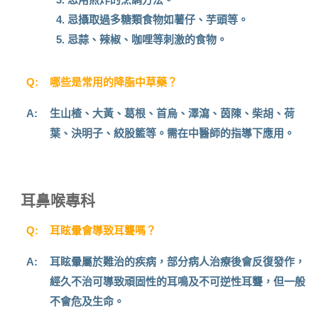
忌攝取過多糖類食物如薯仔、芋頭等。
忌蒜、辣椒、咖哩等刺激的食物。
Q:
哪些是常用的降脂中草藥？
A:
生山楂、大黃、葛根、首烏、澤瀉、茵陳、柴胡、荷
葉、決明子、絞股籃等。需在中醫師的指導下應用。
耳鼻喉專科
Q:
耳眩暈會導致耳聾嗎？
A:
耳眩暈屬於難治的疾病，部分病人治療後會反復發作，
經久不治可導致頑固性的耳鳴及不可逆性耳聾，但一般
不會危及生命。