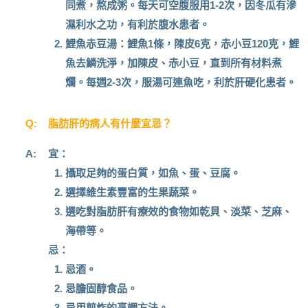
同煮，熬成粥。每天可空腹服用1-2次，因冬瓜有滲
濕利水之功，有利於腹水患者。
鯉魚赤豆湯：
鯉魚1條，陳皮6克，赤小豆120克，鯉
魚去鱗洗淨，加陳皮、赤小豆，直到所有材料煮
爛。每週2-3次，服湯可連魚吃，利於肝硬化患者。
Q:
脂肪肝的病人有什麼宜忌？
A:
宜：
攝取足夠的蛋白質，如魚、蛋、豆腐。
選擇維生素豐富的生果蔬菜。
選吃對脂肪肝有療效的食物如乾貝、淡菜、芝麻、
海帶等。
忌：
忌酒。
忌膽固醇食品。
忌用煎炸的烹調方法。