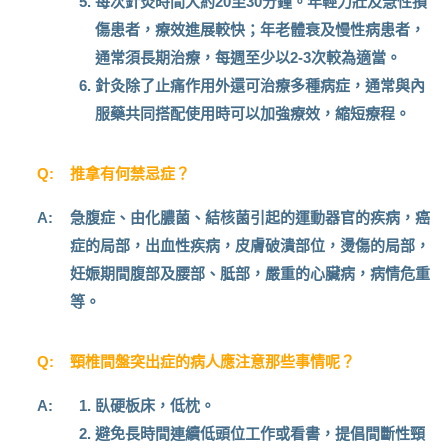
每次針灸時間大約20至30分鐘。年輕力壯及急性損
傷患者，療效進展較快；年老體衰及慢性病患者，
通常須長期治療，每週至少以2-3次較為適當。
針灸除了止痛作用外還可治療多種病症，通常與內
服藥共同搭配使用時可以加強療效，縮短療程。
Q:
推拿有何禁忌症？
A:
急腹症、由化膿菌、結核菌引起的運動器官的疾病，癌
症的局部，出血性疾病，皮膚破潰部位，燙傷的局部，
妊娠期間腹部及腰部、胝部，嚴重的心臟病，病情危重
等。
Q:
頸椎間盤突出症的病人應注意那些事情呢？
A:
臥硬板床，低枕。
避免長時間連續低頭位工作或看書，提倡間斷性頸